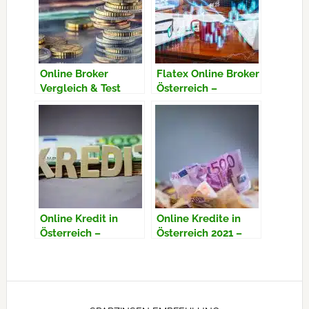
Online Broker
Flatex Online Broker
Vergleich & Test
Österreich –
2021 in Österreich –
Erfahrungen,
Aktien kaufen für
Vorteile, Gebühren
Einsteiger – Bester
Broker
Online Kredit in
Online Kredite in
Österreich –
Österreich 2021 –
Kreditanbieter im
Sofortkredit in 24
Vergleich 2021
Stunden